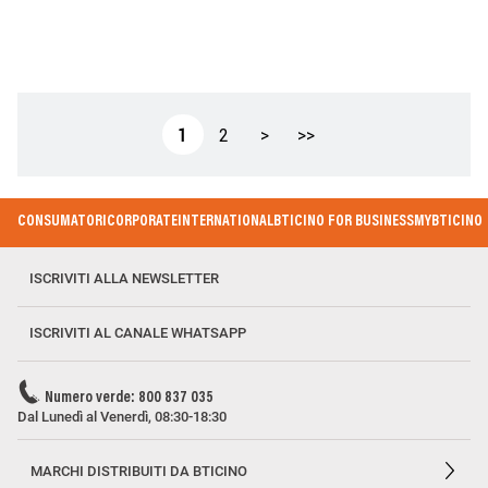
Paginazione
Pagina
1
Pagina
2
Pagina
>
Ultima
>>
attuale
successiva
pagina
Footer
CONSUMATORI
CORPORATE
INTERNATIONAL
BTICINO FOR BUSINESS
MYBTICINO
Menu
ISCRIVITI ALLA NEWSLETTER
ISCRIVITI AL CANALE WHATSAPP
Numero verde: 800 837 035
Dal Lunedì al Venerdì, 08:30-18:30
MARCHI DISTRIBUITI DA BTICINO