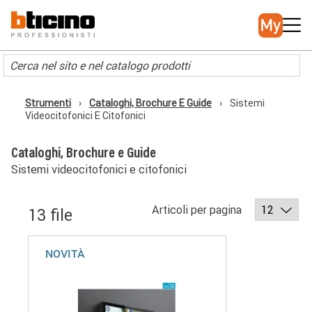
Salta
Main
al
navigation
contenuto
principale
Strumenti
Cataloghi, Brochure E Guide
Sistemi
Briciole
Videocitofonici E Citofonici
di
pane
Cataloghi, Brochure e Guide
Sistemi videocitofonici e citofonici
Articoli per pagina
13 file
NOVITÀ