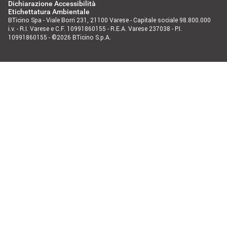
Dichiarazione Accessibilità
Etichettatura Ambientale
BTicino Spa - Viale Borri 231, 21100 Varese - Capitale sociale 98.800.000
i.v. - R.I. Varese e C.F. 10991860155 - R.E.A. Varese 237038 - P.I.
10991860155 - ©2026 BTicino S.p.A.