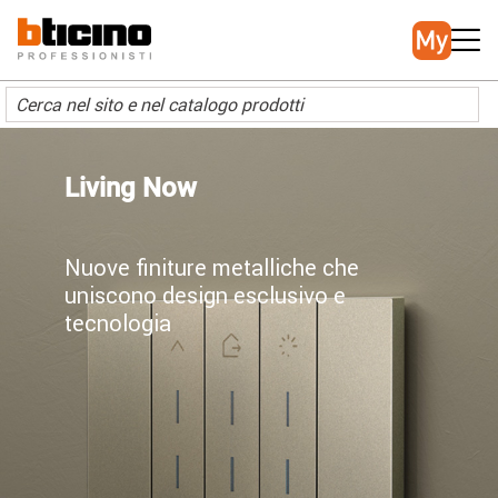
Salta
Main
al
navigation
contenuto
principale
Living Now
Nuove finiture metalliche che
uniscono design esclusivo e
tecnologia