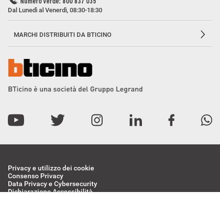
Numero verde: 800 837 035
Dal Lunedì al Venerdì, 08:30-18:30
MARCHI DISTRIBUITI DA BTICINO
Privacy e utilizzo dei cookie
Consenso Privacy
Data Privacy e Cybersecurity
Dichiarazione Accessibilità
Etichettatura Ambientale
BTicino Spa - Viale Borri 231, 21100 Varese - Capitale sociale 98.800.000
i.v. - R.I. Varese e C.F. 10991860155 - R.E.A. Varese 237038 - P.I.