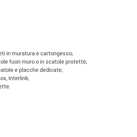
reti in muratura e cartongesso;
ole fuori muro o in scatole protette;
scatole e placche dedicate;
x, Interlink;
ette.