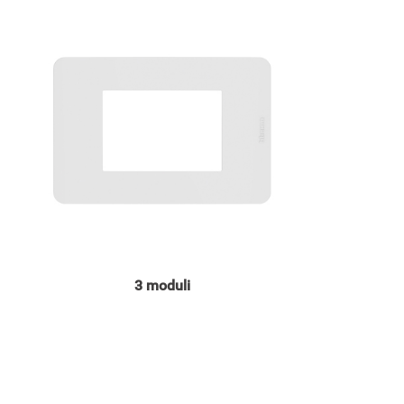
ge
Image
3 moduli