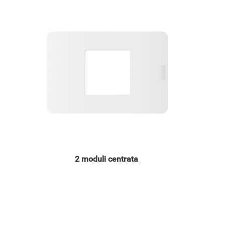
Image
Ima
2 moduli centrata