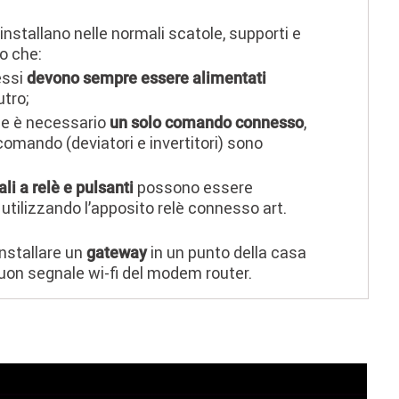
 installano nelle normali scatole, supporti e
lo che:
essi
devono sempre essere alimentati
tro;
ce è necessario
,
un solo comando connesso
di comando (deviatori e invertitori) sono
possono essere
ali a relè e pulsanti
utilizzando l’apposito relè connesso art.
nstallare un
in un punto della casa
gateway
buon segnale wi-fi del modem router.