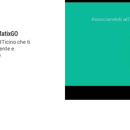
 MatixGO
BTicino che ti
gente e
.