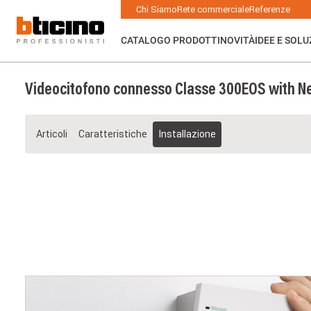
Salta
Main
Chi Siamo
Rete commerciale
Referenze
al
navigation
contenuto
principale
CATALOGO PRODOTTI
NOVITÀ
IDEE E SOLU
Videocitofono connesso Classe 300EOS with N
Articoli
Caratteristiche
Installazione
Image