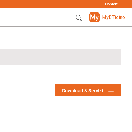
Contatti
MyBTicino
Download & Servizi