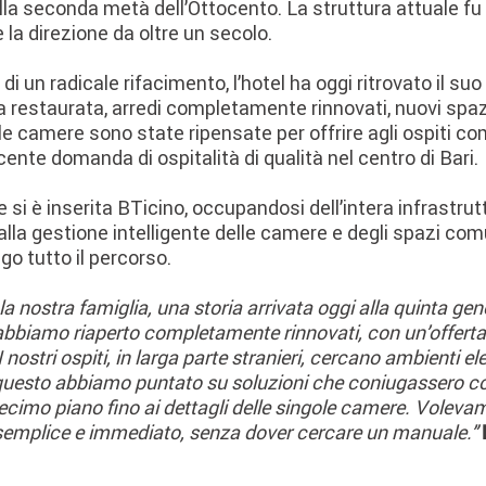
la seconda metà dell’Ottocento. La struttura attuale fu 
 la direzione da oltre un secolo.
i un radicale rifacimento, l’hotel ha oggi ritrovato il su
ta restaurata, arredi completamente rinnovati, nuovi spazi
 le camere sono state ripensate per offrire agli ospiti co
ente domanda di ospitalità di qualità nel centro di Bari.
 si è inserita BTicino, occupandosi dell’intera infrastrutt
 alla gestione intelligente delle camere e degli spazi co
go tutto il percorso.
la nostra famiglia, una storia arrivata oggi alla quinta g
 abbiamo riaperto completamente rinnovati, con un’offerta 
nostri ospiti, in larga parte stranieri, cercano ambienti ele
r questo abbiamo puntato su soluzioni che coniugassero c
cimo piano fino ai dettagli delle singole camere. Volevam
 semplice e immediato, senza dover cercare un manuale.”