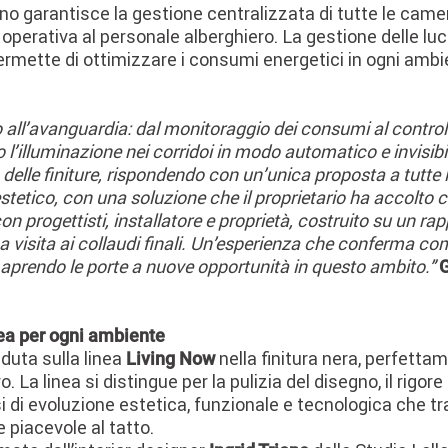
ino garantisce la gestione centralizzata di tutte le came
 operativa al personale alberghiero. La gestione delle lu
ermette di ottimizzare i consumi energetici in ogni ambie
o all’avanguardia: dal monitoraggio dei consumi al controll
 l’illuminazione nei corridoi in modo automatico e invisibil
n delle finiture, rispondendo con un’unica proposta a tutte
stetico, con una soluzione che il proprietario ha accolto
on progettisti, installatore e proprietà, costruito su un ra
visita ai collaudi finali. Un’esperienza che conferma come
a aprendo le porte a nuove opportunità in questo ambito.”
a per ogni ambiente
caduta sulla linea
nella finitura nera, perfettam
Living Now
a linea si distingue per la pulizia del disegno, il rigore
si di evoluzione estetica, funzionale e tecnologica che tr
 piacevole al tatto.