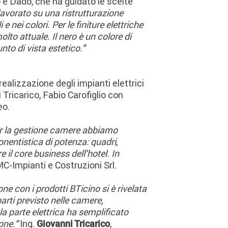
o e Dado, che ha guidato le scelte
avorato su una ristrutturazione
nei colori. Per le finiture elettriche
lto attuale. Il nero è un colore di
unto di vista estetico.”
alizzazione degli impianti elettrici
Tricarico, Fabio Carofiglio con
eo.
 Per la gestione camere abbiamo
onentistica di potenza: quadri,
 il core business dell’hotel. In
MC-Impianti e Costruzioni Srl.
ne con i prodotti BTicino si è rivelata
arti previsto nelle camere,
la parte elettrica ha semplificato
ione.”
Ing.
,
Giovanni Tricarico