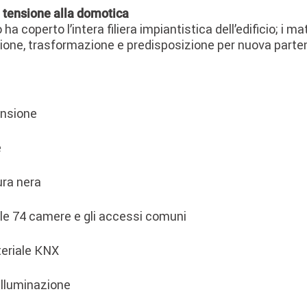
 tensione alla domotica
 ha coperto l’intera filiera impiantistica dell’edificio; i m
ione, trasformazione e predisposizione per nuova parte
ensione
e
tura nera
 le 74 camere e gli accessi comuni
teriale KNX
illuminazione