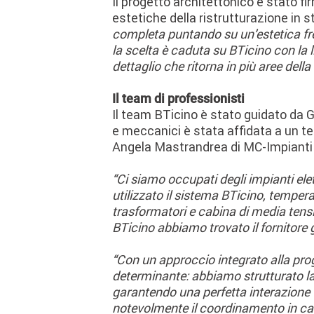
Il progetto architettonico è stato fi
estetiche della ristrutturazione in s
completa puntando su un’estetica fresc
la scelta è caduta su BTicino con la l
dettaglio che ritorna in più aree della
Il team di professionisti
Il team BTicino è stato guidato da 
e meccanici è stata affidata a un te
Angela Mastrandrea di MC-Impianti 
“Ci siamo occupati degli impianti ele
utilizzato il sistema BTicino, temper
trasformatori e cabina di media tensio
BTicino abbiamo trovato il fornitore g
“Con un approccio integrato alla proge
determinante: abbiamo strutturato la 
garantendo una perfetta interazione tr
notevolmente il coordinamento in cant