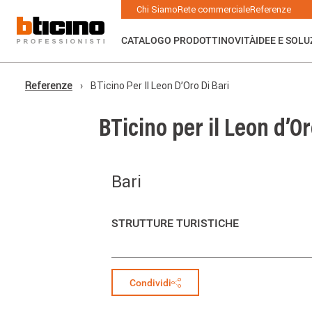
Salta
Main
Chi Siamo
Rete commerciale
Referenze
al
navigation
contenuto
principale
CATALOGO PRODOTTI
NOVITÀ
IDEE E SOLU
Referenze
BTicino Per Il Leon D’Oro Di Bari
Briciole
di
pane
BTicino per il Leon d’Or
Bari
STRUTTURE TURISTICHE
Condividi