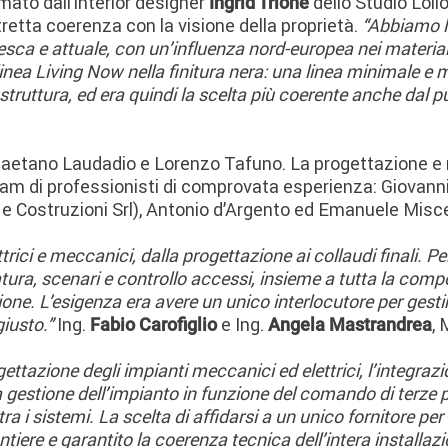
rmato dall’interior designer
dello Studio Loll
Ingrid Trione
tretta coerenza con la visione della proprietà.
“Abbiamo l
a e attuale, con un’influenza nord-europea nei materiali e 
inea Living Now nella finitura nera: una linea minimale e mo
 struttura, ed era quindi la scelta più coerente anche dal p
Gaetano Laudadio e Lorenzo Tafuno. La progettazione e re
am di professionisti di comprovata esperienza: Giovanni 
e Costruzioni Srl), Antonio d’Argento ed Emanuele Misc
ttrici e meccanici, dalla progettazione ai collaudi finali.
atura, scenari e controllo accessi, insieme a tutta la comp
ne. L’esigenza era avere un unico interlocutore per gestire
iusto.”
Ing.
e Ing.
, 
Fabio Carofiglio
Angela Mastrandrea
ttazione degli impianti meccanici ed elettrici, l’integrazio
gestione dell’impianto in funzione del comando di terze p
a i sistemi. La scelta di affidarsi a un unico fornitore per 
iere e garantito la coerenza tecnica dell’intera installaz