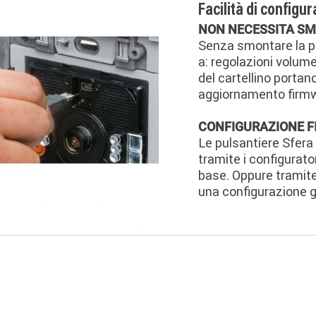
Facilità di config
NON NECESSITA S
Senza smontare la pu
a: regolazioni volum
del cartellino porta
aggiornamento firmw
CONFIGURAZIONE F
Le pulsantiere Sfera 
tramite i configurator
base. Oppure tramite
una configurazione gu