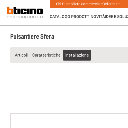
Salta
Main
Chi Siamo
Rete commerciale
Referenze
al
navigation
contenuto
principale
CATALOGO PRODOTTI
NOVITÀ
IDEE E SOLU
Pulsantiere Sfera
Articoli
Caratteristiche
Installazione