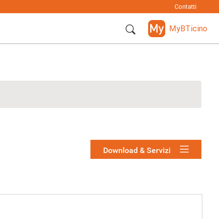
Contatti
MyBTicino
Download & Servizi