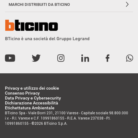
MARCHI DISTRIBUITI DA BTICINO
Privacy e utilizzo dei cookie
Consenso Privacy
Data Privacy e Cybersecurity
Dichiarazione Accessibilità
Etichettatura Ambientale
BTicino Spa - Viale Borri 231, 21100 Varese - Capitale sociale 98.800.000
i.v. - R.I. Varese e C.F. 10991860155 - R.E.A. Varese 237038 - P.I.
10991860155 - ©2026 BTicino S.p.A.