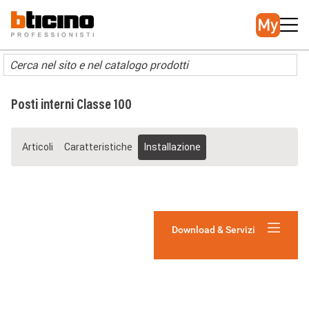
Salta
Main
al
navigation
contenuto
principale
Posti interni Classe 100
Articoli
Caratteristiche
Installazione
Download & Servizi