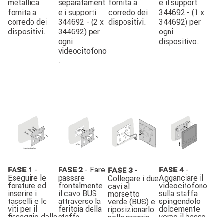
metallica
separatament
fornita a
e il support
fornita a
e i supporti
corredo dei
344692 - (1 x
corredo dei
344692 - (2 x
dispositivi.
344692) per
dispositivi.
344692) per
ogni
ogni
dispositivo.
videocitofono
.
Image
Image
Image
Image
-
- Fare
-
-
FASE 1
FASE 2
FASE 4
FASE 3
Eseguire le
passare
Agganciare il
Collegare i due
forature ed
frontalmente
videocitofono
cavi al
inserire i
il cavo BUS
sulla staffa
morsetto
tasselli e le
attraverso la
spingendolo
verde (BUS) e
viti per il
feritoia della
dolcemente
riposizionarlo
fissaggio della
staffa.
verso il basso.
nella propria