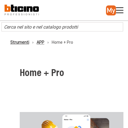
Salta
Main
al
navigation
contenuto
principale
Strumenti
APP
Home + Pro
Briciole
di
pane
Home + Pro