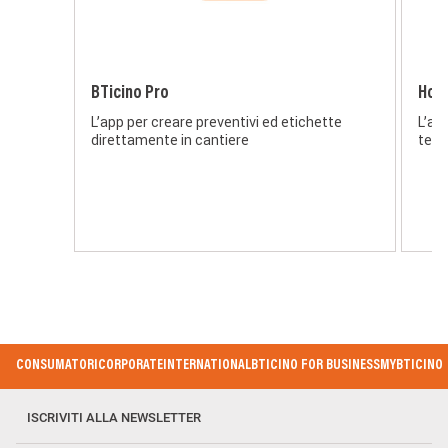
BTicino Pro
Hom
L’app per creare preventivi ed etichette
L’ap
direttamente in cantiere
term
Footer
CONSUMATORI
CORPORATE
INTERNATIONAL
BTICINO FOR BUSINESS
MYBTICINO
Menu
ISCRIVITI ALLA NEWSLETTER