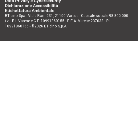
Data Privacy e Cybersecurity
Dichiarazione Accessibilità
Etichettatura Ambientale
BTicino Spa - Viale Borri 231, 21100 Varese - Capitale sociale 98.800.000
i.v. - R.I. Varese e C.F. 10991860155 - R.E.A. Varese 237038 - P.I.
10991860155 - ©2026 BTicino S.p.A.