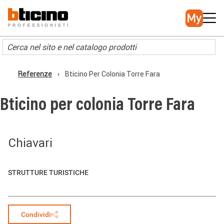
Salta
Main
al
navigation
contenuto
principale
Referenze
Bticino Per Colonia Torre Fara
Briciole
di
pane
Bticino per colonia Torre Fara
Chiavari
STRUTTURE TURISTICHE
Condividi