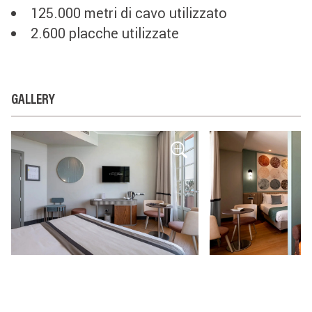
125.000 metri di cavo utilizzato
2.600 placche utilizzate
GALLERY
Prese
Prese
Livinglight
Livinglight
sopra
sopra
la
il
scrivania
divano