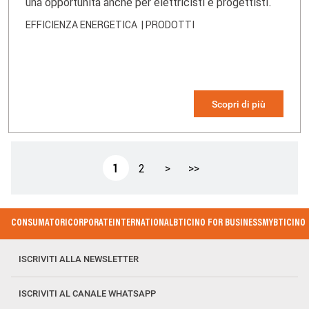
una opportunità anche per elettricisti e progettisti.
EFFICIENZA ENERGETICA
| PRODOTTI
Scopri di più
Paginazione
Pagina
1
Pagina
2
Pagina
>
Ultima
>>
attuale
successiva
pagina
Footer
CONSUMATORI
CORPORATE
INTERNATIONAL
BTICINO FOR BUSINESS
MYBTICINO
Menu
ISCRIVITI ALLA NEWSLETTER
ISCRIVITI AL CANALE WHATSAPP