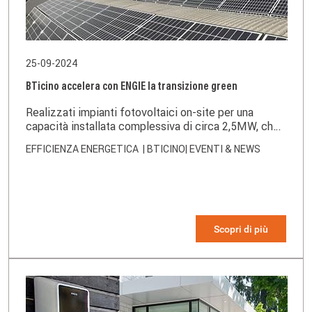
25-09-2024
BTicino accelera con ENGIE la transizione green
Realizzati impianti fotovoltaici on-site per una
capacità installata complessiva di circa 2,5MW, che
consentiranno di soddisfare gran parte del
EFFICIENZA ENERGETICA
| BTICINO
| EVENTI & NEWS
fabbisogno energetico dei quattro siti industriali
BTicino
Scopri di più