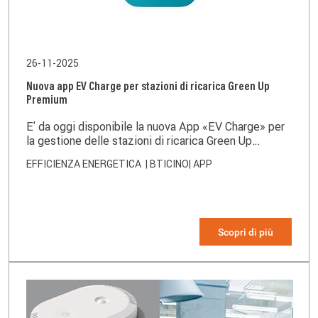
26-11-2025
Nuova app EV Charge per stazioni di ricarica Green Up
Premium
E' da oggi disponibile la nuova App «EV Charge» per
la gestione delle stazioni di ricarica Green Up
Premium (Plastica e Metallo) in sostituzione della
EFFICIENZA ENERGETICA
| BTICINO
| APP
precedente app «EV Charge Light».
Scopri di più