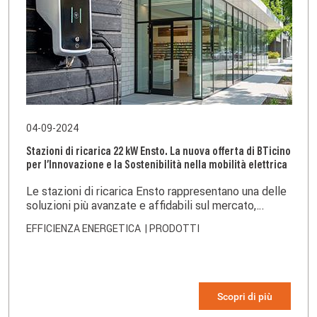
04-09-2024
Stazioni di ricarica 22 kW Ensto. La nuova offerta di BTicino
per l’Innovazione e la Sostenibilità nella mobilità elettrica
Le stazioni di ricarica Ensto rappresentano una delle
soluzioni più avanzate e affidabili sul mercato,
unendo tecnologia all'avanguardia e design user-
EFFICIENZA ENERGETICA
| PRODOTTI
friendly per rispondere alle esigenze del settore
terziario e delle aziende
Scopri di più