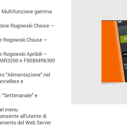
ra Multifunzione gamma
bine Rogowski Chiuse –
ne Rogowski Chiuse –
e Rogowski Apribili –
BMR3200 e F80BMR6300
tro “Alimentazione” nel
ncellare e
.
 “Settimanale” e
nel menu
onsente all’utente di
onamento del Web Server