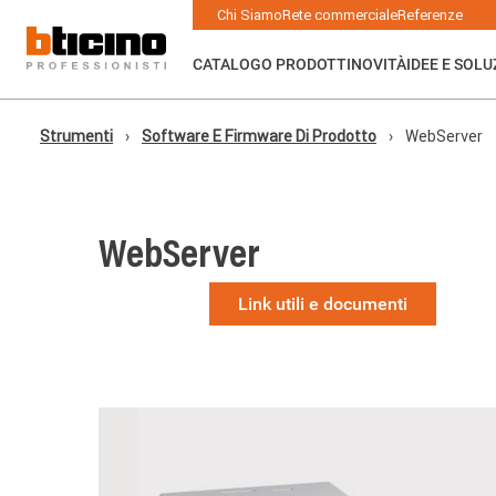
Salta
Main
Chi Siamo
Rete commerciale
Referenze
al
navigation
contenuto
principale
CATALOGO PRODOTTI
NOVITÀ
IDEE E SOLU
Strumenti
Software E Firmware Di Prodotto
WebServer
Briciole
di
pane
WebServer
Link utili e documenti