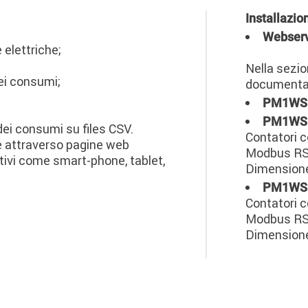
Installazio
Webser
 elettriche;
Nella sezi
dei consumi;
documentaz
PM1WS
PM1WS
 dei consumi su files CSV.
Contatori c
e attraverso pagine web
Modbus RS
itivi come smart-phone, tablet,
Dimensione
PM1WS
Contatori c
Modbus RS
Dimensione