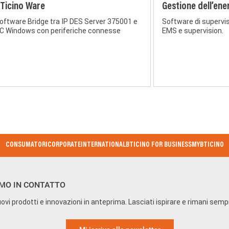
Ticino Ware
Gestione dell’ene
oftware Bridge tra IP DES Server 375001 e
Software di supervis
C Windows con periferiche connesse
EMS e supervision.
CONSUMATORI
CORPORATE
INTERNATIONAL
BTICINO FOR BUSINESS
MYBTICINO
MO IN CONTATTO
ovi prodotti e innovazioni in anteprima. Lasciati ispirare e rimani sem