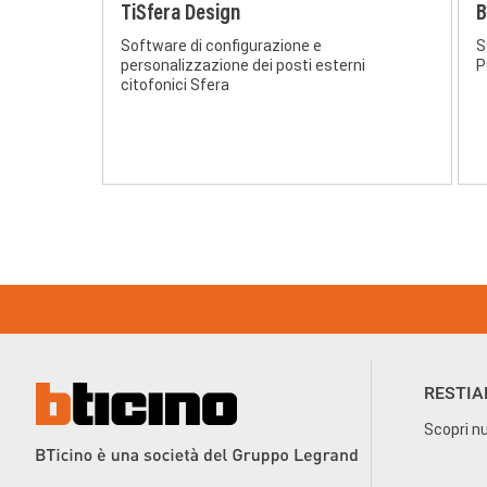
TiSfera Design
B
Software di configurazione e
S
personalizzazione dei posti esterni
P
citofonici Sfera
Footer
Menu
RESTIA
Scopri nu