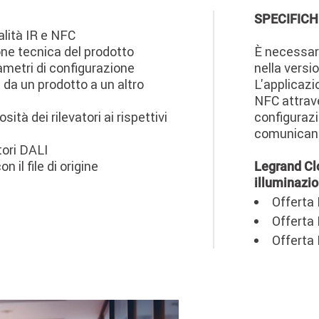
SPECIFICH
alità IR e NFC
ne tecnica del prodotto
È necessar
ametri di configurazione
nella versi
 da un prodotto a un altro
L'applicazi
NFC attrave
tà dei rilevatori ai rispettivi
configurazi
comunicano
tori DALI
 il file di origine
Legrand Clo
illuminazi
Offerta 
Offerta 
Offerta 