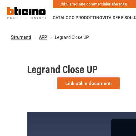
Salta
Main
Chi Siamo
Rete commerciale
Referenze
al
navigation
contenuto
principale
CATALOGO PRODOTTI
NOVITÀ
IDEE E SOLU
Strumenti
APP
Legrand Close UP
Briciole
di
pane
Legrand Close UP
Link utili e documenti