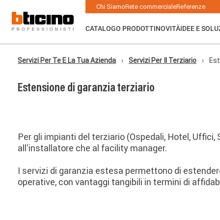
Salta
Main
Chi Siamo
Rete commerciale
Referenze
al
navigation
contenuto
principale
CATALOGO PRODOTTI
NOVITÀ
IDEE E SOLU
Servizi Per Te E La Tua Azienda
Servizi Per Il Terziario
Est
Briciole
di
pane
Estensione di garanzia terziario
Per gli impianti del terziario (Ospedali, Hotel, Uffic
all'installatore che al facility manager.
I servizi di garanzia estesa permettono di estendere
operative, con vantaggi tangibili in termini di affidabi