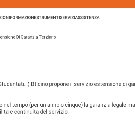
ZIONI
FORMAZIONE
STRUMENTI
SERVIZI
ASSISTENZA
ensione Di Garanzia Terziario
i, Studentati...) Bticino propone il servizio estensione di 
 nel tempo (per un anno o cinque) la garanzia legale mant
lità e continuità del servizio.