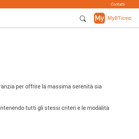
Contatti
MyBTicino
garanzia per offrire la massima serenità sia
enendo tutti gli stessi criteri e le modalità