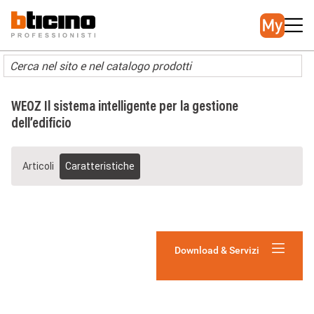
Salta
Main
al
navigation
contenuto
principale
WEOZ Il sistema intelligente per la gestione
dell’edificio
Articoli
Caratteristiche
Download & Servizi