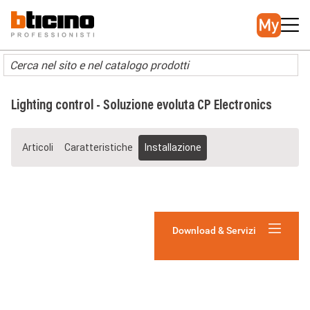
Salta
Main
al
navigation
contenuto
principale
Lighting control - Soluzione evoluta CP Electronics
Articoli
Caratteristiche
Installazione
Download & Servizi