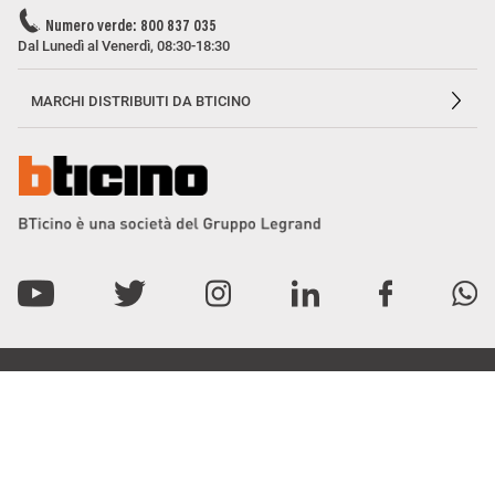
Numero verde: 800 837 035
Dal Lunedì al Venerdì, 08:30-18:30
MARCHI DISTRIBUITI DA BTICINO
Privacy e utilizzo dei cookie
Consenso Privacy
Data Privacy e Cybersecurity
Dichiarazione Accessibilità
Etichettatura Ambientale
BTicino Spa - Viale Borri 231, 21100 Varese - Capitale sociale 98.800.000