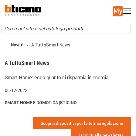
Salta
Main
al
navigation
contenuto
principale
Novità
A TuttoSmart News
Briciole
di
pane
A TuttoSmart News
Smart Home: ecco quanto si risparmia in energia!
06-12-2022
SMART HOME E DOMOTICA |
BTICINO
Scopri i dispositivi per la termoregolazione
Iscriviti alla newsletter