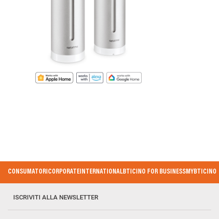
Stazione
Meteo
Intelligente
Moduli
Netatmo
interno
(art.
aggiuntivo
NA-
(art.
NWS-
NA-
PRO-
NIM01-
EC)
WW
Footer
CONSUMATORI
CORPORATE
INTERNATIONAL
BTICINO FOR BUSINESS
MYBTICINO
Menu
ISCRIVITI ALLA NEWSLETTER