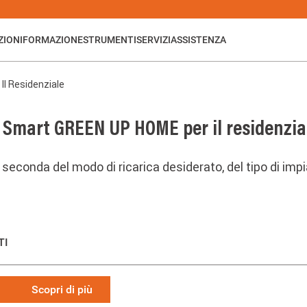
ZIONI
FORMAZIONE
STRUMENTI
SERVIZI
ASSISTENZA
Il Residenziale
a Smart GREEN UP HOME per il residenzia
a seconda del modo di ricarica desiderato, del tipo di imp
TI
Scopri di più