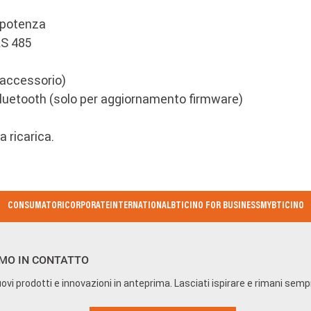
a potenza
RS 485
 accessorio)
Bluetooth (solo per aggiornamento firmware)
 ricarica.
CONSUMATORI
CORPORATE
INTERNATIONAL
BTICINO FOR BUSINESS
MYBTICINO
MO IN CONTATTO
ovi prodotti e innovazioni in anteprima. Lasciati ispirare e rimani sem