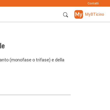
Contatti
MyBTicino
le
ianto (monofase o trifase) e della