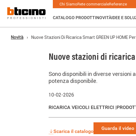
Salta
Main
Chi Siamo
Rete commerciale
Referenze
al
navigation
contenuto
principale
CATALOGO PRODOTTI
NOVITÀ
IDEE E SOLU
Novità
Nuove Stazioni Di Ricarica Smart GREEN UP HOME Per 
Briciole
di
pane
Nuove stazioni di ricaric
Sono disponibili in diverse versioni 
potenza disponibile.
10-02-2026
RICARICA VEICOLI ELETTRICI |
PRODOT
Guarda il video
Scarica il catalogo