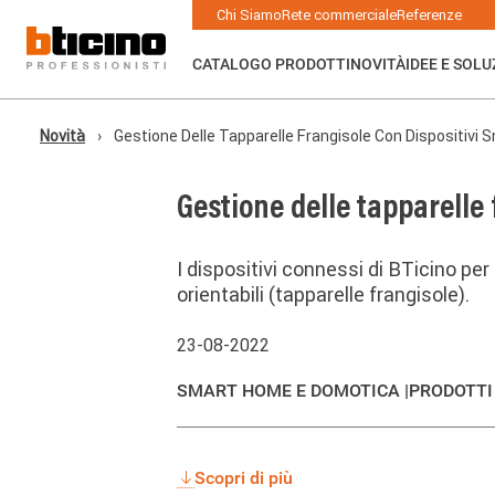
Salta
Main
Chi Siamo
Rete commerciale
Referenze
al
navigation
contenuto
principale
CATALOGO PRODOTTI
NOVITÀ
IDEE E SOLU
Novità
Gestione Delle Tapparelle Frangisole Con Dispositivi 
Briciole
di
pane
Gestione delle tapparelle 
I dispositivi connessi di BTicino per
orientabili (tapparelle frangisole).
23-08-2022
SMART HOME E DOMOTICA |
PRODOTTI
Scopri di più