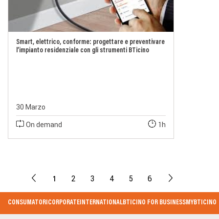
Smart, elettrico, conforme: progettare e preventivare
l’impianto residenziale con gli strumenti BTicino
30 Marzo
On demand
1h
1
2
3
4
5
6
Footer
CONSUMATORI
CORPORATE
INTERNATIONAL
BTICINO FOR BUSINESS
MYBTICINO
Menu