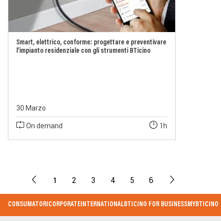
Smart, elettrico, conforme: progettare e preventivare
l’impianto residenziale con gli strumenti BTicino
30 Marzo
On demand
1h
1
2
3
4
5
6
Footer
CONSUMATORI
CORPORATE
INTERNATIONAL
BTICINO FOR BUSINESS
MYBTICINO
Menu