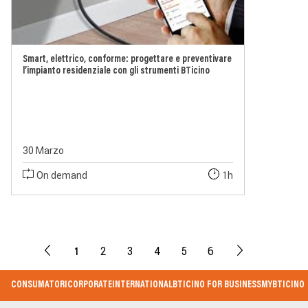
Smart, elettrico, conforme: progettare e preventivare
l’impianto residenziale con gli strumenti BTicino
30 Marzo
On demand
1h
1
2
3
4
5
6
Footer
CONSUMATORI
CORPORATE
INTERNATIONAL
BTICINO FOR BUSINESS
MYBTICINO
Menu