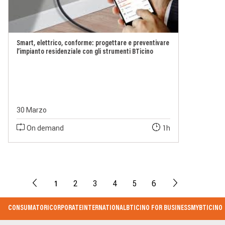
Smart, elettrico, conforme: progettare e preventivare
l’impianto residenziale con gli strumenti BTicino
30 Marzo
On demand
1h
1
2
3
4
5
6
Footer
CONSUMATORI
CORPORATE
INTERNATIONAL
BTICINO FOR BUSINESS
MYBTICINO
Menu