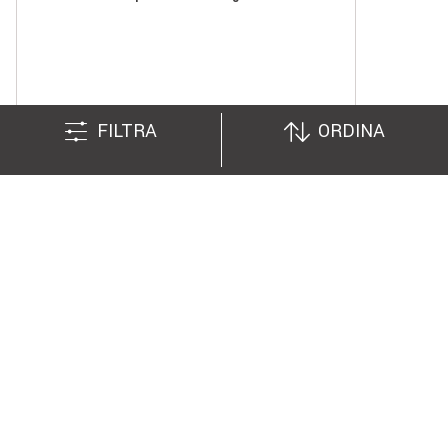
13 Luglio
FILTRA
ORDINA
On demand
1h
NOVITÀ