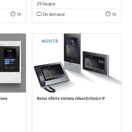
29 Giugno
1h
On demand
1h
NOVITÀ
tione
Nuova offerta sistema videocitofonico IP