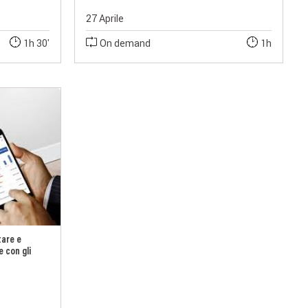
27 Aprile
1h 30'
On demand
1h
tare e
e con gli