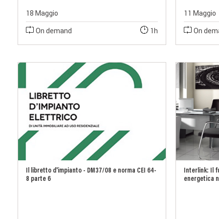
18 Maggio
11 Maggio
On demand
1h
On dem
Il libretto d'impianto - DM37/08 e norma CEI 64-
Interlink: Il
8 parte 6
energetica ne