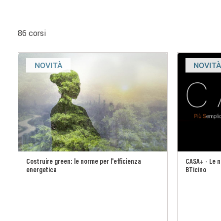
86 corsi
NOVITÀ
NOVIT
Costruire green: le norme per l'efficienza
CASA+ - Le no
energetica
BTicino