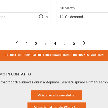
30 Marzo
and
1h
On demand
1
2
3
4
5
6
CONSUMATORI
CORPORATE
INTERNATIONAL
BTICINO FOR BUSINESS
MYBTICINO
MO IN CONTATTO
ovi prodotti e innovazioni in anteprima. Lasciati ispirare e rimani sem
Mi iscrivo alla newsletter
Mi iscrivo al canale WhatsApp