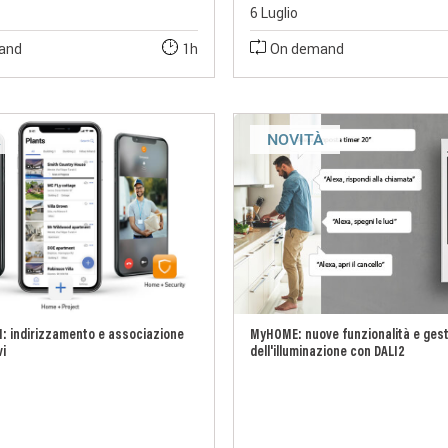
6 Luglio
and
1h
On demand
À
NOVITÀ
: indirizzamento e associazione
MyHOME: nuove funzionalità e ges
vi
dell'illuminazione con DALI2