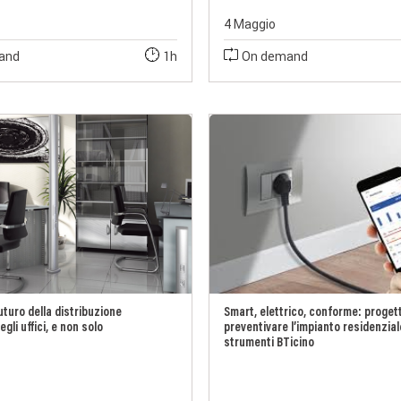
4 Maggio
and
1h
On demand
 futuro della distribuzione
Smart, elettrico, conforme: proget
gli uffici, e non solo
preventivare l’impianto residenzial
strumenti BTicino