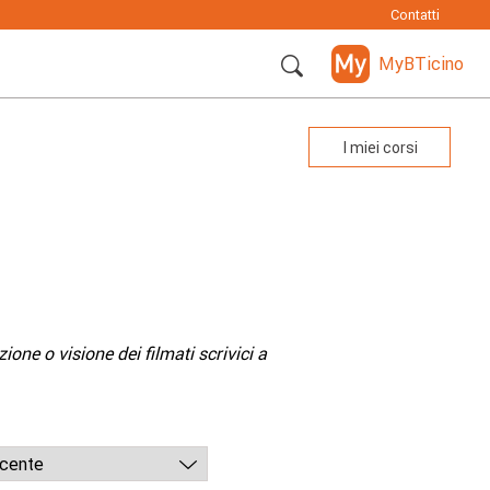
Contatti
MyBTicino
I miei corsi
one o visione dei filmati scrivici a