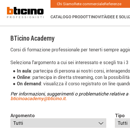
Salta
Main
Chi Siamo
Rete commerciale
Referenze
al
navigation
contenuto
principale
CATALOGO PRODOTTI
NOVITÀ
IDEE E SOLU
BTicino Academy
Corsi di formazione professionale per tenerti sempre aggior
Seleziona l’argomento a cui sei interessato e scegli tra i 3 
● In aula
: partecipa di persona ai nostri corsi, interagendo
● Online
: partecipa in diretta streaming, con la possibilità
● On demand
: visualizza il corso registrato on line quand
Per informazioni, suggerimenti o problematiche relative a 
bticinoacademy@bticino.it.
Argomento
Tipo