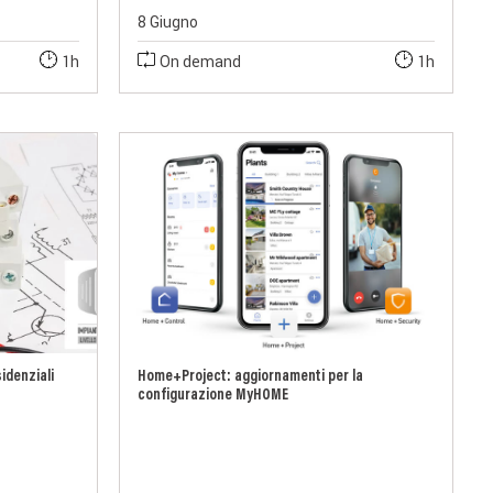
8 Giugno
1h
On demand
1h
sidenziali
Home+Project: aggiornamenti per la
configurazione MyHOME