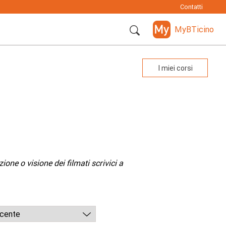
Contatti
MyBTicino
I miei corsi
one o visione dei filmati scrivici a