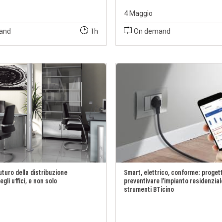
4 Maggio
and
1h
On demand
 futuro della distribuzione
Smart, elettrico, conforme: proget
gli uffici, e non solo
preventivare l’impianto residenzial
strumenti BTicino