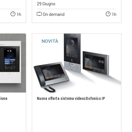
29 Giugno
1h
On demand
1h
NOVITÀ
tione
Nuova offerta sistema videocitofonico IP