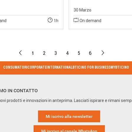
30 Marzo
and
1h
On demand
1
2
3
4
5
6
CONSUMATORI
CORPORATE
INTERNATIONAL
BTICINO FOR BUSINESS
MYBTICINO
MO IN CONTATTO
ovi prodotti e innovazioni in anteprima. Lasciati ispirare e rimani sem
Mi iscrivo alla newsletter
Mi iscrivo al canale WhatsApp