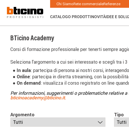
Salta
Main
Chi Siamo
Rete commerciale
Referenze
al
navigation
contenuto
principale
CATALOGO PRODOTTI
NOVITÀ
IDEE E SOLU
BTicino Academy
Corsi di formazione professionale per tenerti sempre aggior
Seleziona l’argomento a cui sei interessato e scegli tra i 3 
● In aula
: partecipa di persona ai nostri corsi, interagendo
● Online
: partecipa in diretta streaming, con la possibilità
● On demand
: visualizza il corso registrato on line quand
Per informazioni, suggerimenti o problematiche relative a 
bticinoacademy@bticino.it.
Argomento
Tipo