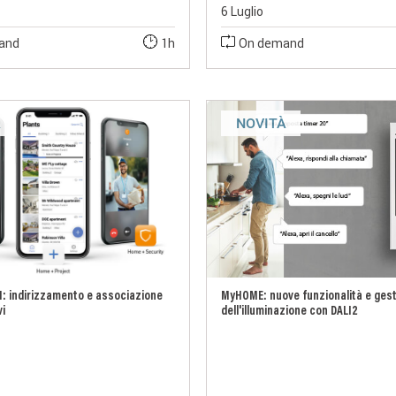
6 Luglio
and
1h
On demand
À
NOVITÀ
: indirizzamento e associazione
MyHOME: nuove funzionalità e ges
vi
dell'illuminazione con DALI2