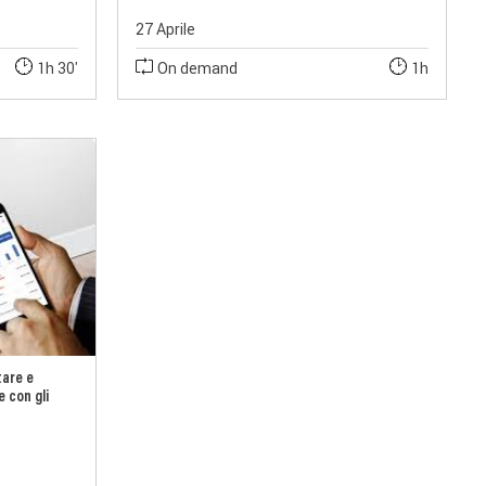
27 Aprile
1h 30'
On demand
1h
tare e
e con gli