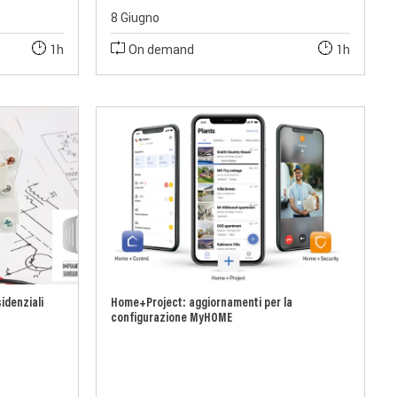
8 Giugno
1h
On demand
1h
sidenziali
Home+Project: aggiornamenti per la
configurazione MyHOME