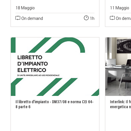
18 Maggio
11 Maggio
On demand
1h
On dem
Il libretto d'impianto - DM37/08 e norma CEI 64-
Interlink: Il
8 parte 6
energetica ne