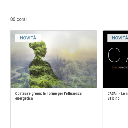
86 corsi
NOVITÀ
NOVIT
Costruire green: le norme per l'efficienza
CASA+ - Le no
energetica
BTicino