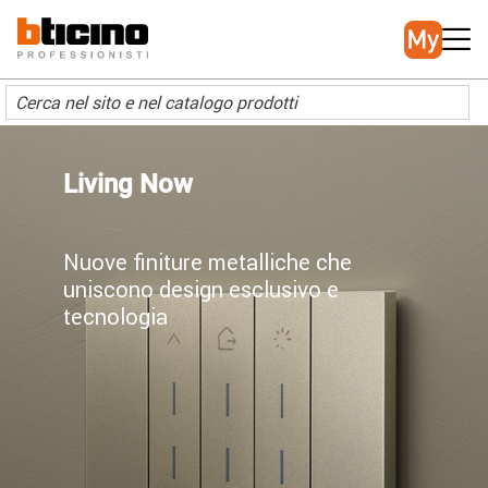
Salta
Main
al
navigation
contenuto
principale
Living Now
Nuove finiture metalliche che
uniscono design esclusivo e
tecnologia