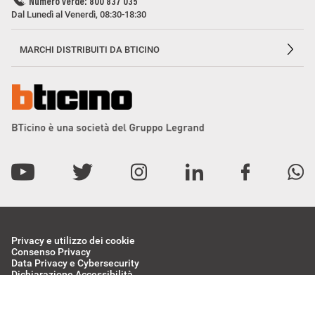
Numero verde: 800 837 035
Dal Lunedì al Venerdì, 08:30-18:30
MARCHI DISTRIBUITI DA BTICINO
Privacy e utilizzo dei cookie
Consenso Privacy
Data Privacy e Cybersecurity
Dichiarazione Accessibilità
Etichettatura Ambientale
BTicino Spa - Viale Borri 231, 21100 Varese - Capitale sociale 98.800.000
i.v. - R.I. Varese e C.F. 10991860155 - R.E.A. Varese 237038 - P.I.