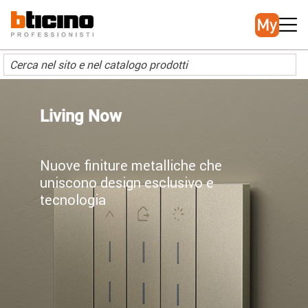
Salta
Main
al
navigation
contenuto
principale
Living Now
Nuove finiture metalliche che
uniscono design esclusivo e
tecnologia