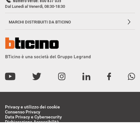
Numero verde: 800 837 035
Dal Lunedì al Venerdì, 08:30-18:30
MARCHI DISTRIBUITI DA BTICINO
Privacy e utilizzo dei cookie
Consenso Privacy
Data Privacy e Cybersecurity
Dichiarazione Accessibilità
Etichettatura Ambientale
BTicino Spa - Viale Borri 231, 21100 Varese - Capitale sociale 98.800.000
i.v. - R.I. Varese e C.F. 10991860155 - R.E.A. Varese 237038 - P.I.