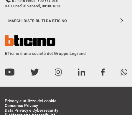
Numero verde: 800 837 035
Dal Lunedì al Venerdì, 08:30-18:30
MARCHI DISTRIBUITI DA BTICINO
Privacy e utilizzo dei cookie
Consenso Privacy
Data Privacy e Cybersecurity
Dichiarazione Accessibilità
Etichettatura Ambientale
BTicino Spa - Viale Borri 231, 21100 Varese - Capitale sociale 98.800.000
i.v. - R.I. Varese e C.F. 10991860155 - R.E.A. Varese 237038 - P.I.