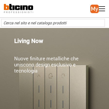
Salta
Main
al
navigation
contenuto
principale
Living Now
Nuove finiture metalliche che
uniscono design esclusivo e
tecnologia